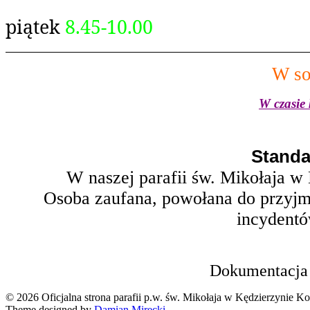
piątek
8.45-10.00
W so
W czasie 
Standa
W naszej parafii św. Mikołaja w
Osoba zaufana, powołana do przyjm
incydentó
Dokumentacja w
© 2026 Oficjalna strona parafii p.w. św. Mikołaja w Kędzierzynie Ko
Theme designed by
Damian Mirecki