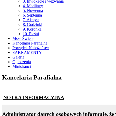
3. Inwokacje i wezwania
4. Modlitwy
5. Nowenna
6. Septenna
7. Akatyst
8. Godzinki
9. Koronka
10. Pieśni
Msze Święte
Kancelaria Parafialna
Porządek Nabożeństw
SAKRAMENTY
Galeria
Ogłoszenia
Ministranci
Kancelaria Parafialna
NOTKA INFORMACYJNA
Administrator danych osobowych informuje, że w