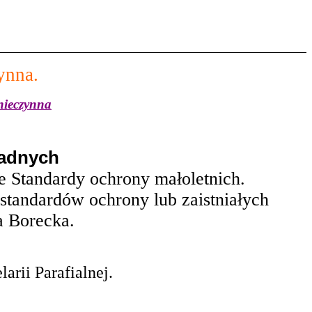
ynna.
 nieczynna
radnych
e Standardy ochrony małoletnich.
tandardów ochrony lub zaistniałych
a Borecka.
rii Parafialnej.