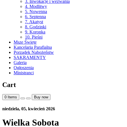
3. Inwokacje i wezwania
4. Modlitwy
5. Nowenna
6. Septenna
7. Akatyst
8. Godzinki
9. Koronka
10. Pieśni
Msze Święte
Kancelaria Parafialna
Porządek Nabożeństw
SAKRAMENTY
Galeria
Ogłoszenia
Ministranci
Cart
0
Items
Buy now
niedziela, 05, kwiecień 2026
Wielka Sobota