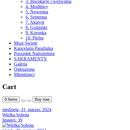
3. Inwokacje i wezwania
4. Modlitwy
5. Nowenna
6. Septenna
7. Akatyst
8. Godzinki
9. Koronka
10. Pieśni
Msze Święte
Kancelaria Parafialna
Porządek Nabożeństw
SAKRAMENTY
Galeria
Ogłoszenia
Ministranci
Cart
0
Items
Buy now
niedziela, 31, marzec 2024
Wielka Sobota
Images: 39