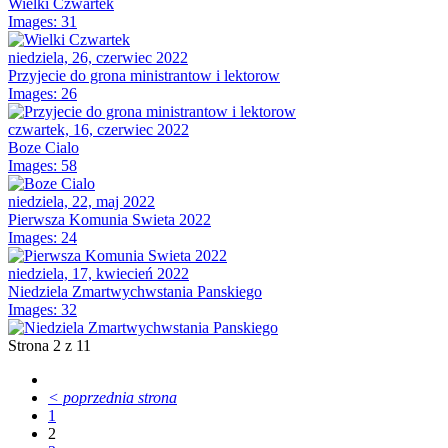
Wielki Czwartek
Images: 31
niedziela, 26, czerwiec 2022
Przyjecie do grona ministrantow i lektorow
Images: 26
czwartek, 16, czerwiec 2022
Boze Cialo
Images: 58
niedziela, 22, maj 2022
Pierwsza Komunia Swieta 2022
Images: 24
niedziela, 17, kwiecień 2022
Niedziela Zmartwychwstania Panskiego
Images: 32
Strona 2 z 11
< poprzednia strona
1
2